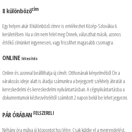
változatok
változatok
cím
8 különböző
a
a
termékoldalon
termékoldalon
Egy helyen akár 8 különböző címre is emlékezhet Közép-Szlovákia 6
választhatók
választhatók
kerületében. Ha a cím nem felel meg Önnek, választhat másik, azonos
ki
ki
értékű címünket ingyenesen, vagy frissíthet magasabb csomagra.
ONLINE
létesítés
Online és azonnal beállíthatja új címét. Otthonának kényelméből Ön a
várakozás ideje alatt is átadja számunkra a bejegyzett székhely átiratát a
kereskedelmi és kereskedelmi nyilvántartásban. A cégnyilvántartásba a
dokumentumok kézhezvételétől számított 2 napon belül be lehet jegyezni.
FELSZERELI
PÁR ÓRÁBAN
Néhány óra múlva új központot hoz létre. Csak küldje el a megrendelést,