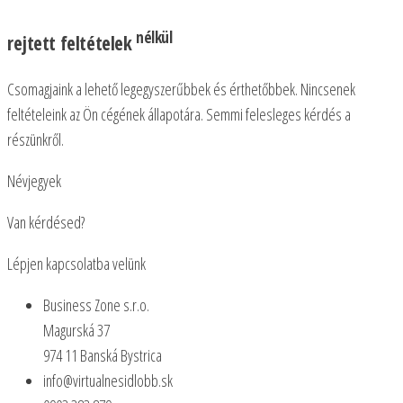
nélkül
rejtett feltételek
Csomagjaink a lehető legegyszerűbbek és érthetőbbek. Nincsenek
feltételeink az Ön cégének állapotára. Semmi felesleges kérdés a
részünkről.
Névjegyek
Van kérdésed?
Lépjen kapcsolatba velünk
Business Zone s.r.o.
Magurská 37
974 11 Banská Bystrica
info@virtualnesidlobb.sk