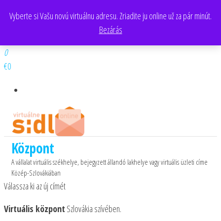
Skip
Banská Bystrica, Zvolen, Žiar nad Hronom, Lučenec, Rimavská Sobota
Vyberte si Vašu novú virtuálnu adresu. Zriadite ju online už za pár minút.
Nyelv
to
Bezárás
kiválasztása
the
0903 383 879
content
0
€0
Központ
A vállalat virtuális székhelye, bejegyzett állandó lakhelye vagy virtuális üzleti címe
Közép-Szlovákiában
Válassza ki az új címét
Virtuális központ
Szlovákia szívében.