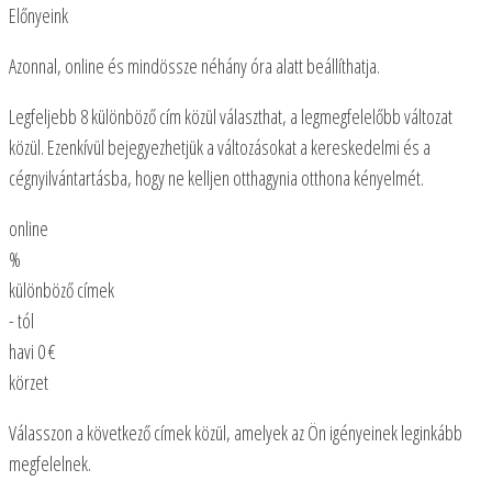
Előnyeink
Azonnal, online és mindössze néhány óra alatt beállíthatja.
Legfeljebb 8 különböző cím közül választhat, a legmegfelelőbb változat
közül. Ezenkívül bejegyezhetjük a változásokat a kereskedelmi és a
cégnyilvántartásba, hogy ne kelljen otthagynia otthona kényelmét.
online
%
különböző címek
- tól
havi
0
€
körzet
Válasszon a következő címek közül, amelyek az Ön igényeinek leginkább
megfelelnek.